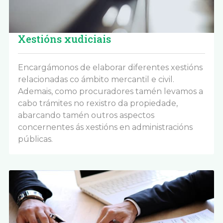
Xestións xudiciais
Encargámonos de elaborar diferentes xestións
relacionadas co ámbito mercantil e civil.
Ademais, como procuradores tamén levamos a
cabo trámites no rexistro da propiedade,
abarcando tamén outros aspectos
concernentes ás xestións en administracións
públicas.